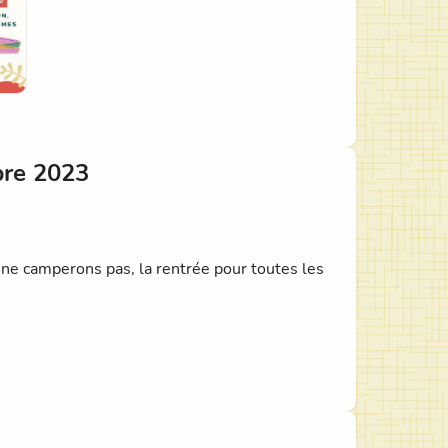
avant-noel-769656251567?
l&utm_source=eventbrite&utm_content=shortLinkNewEmail
bre 2023
e camperons pas, la rentrée pour toutes les