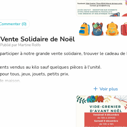
Commenter (0)
Vente Solidaire de Noël
Publié par Martine Rolfo
participer à notre grande vente solidaire, trouver le cadeau de
nts vendus au kilo sauf quelques pièces à l'unité.
pour tous, jeux, jouets, petits prix.
de maison.
tion, accessoires de maison....
Voir plus
r fabrication de décorations de Noël.
éfices vont au profit des Eclaireuses et Eclaireurs de la Nature
 et la formation des animateurs.