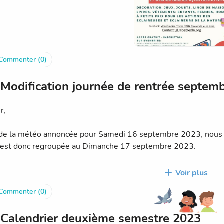
 sur inscription:
www.eventbrite.fr/e/billets-vide-grenier-d
ddtdtcreator&utm_campaign=post_publish&utm_medium=emai
Commenter (0)
Modification journée de rentrée septem
r,
de la météo annoncée pour Samedi 16 septembre 2023, nous n
 est donc regroupée au Dimanche 17 septembre 2023.
9h30, fin à 16h00.
Voir plus
is 6-8ans
Commenter (0)
eurs 8-11ans
nts 11-14 ans.
Calendrier deuxième semestre 2023