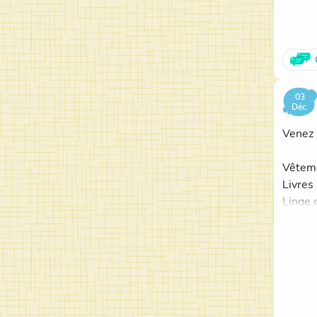
03
Déc.
Venez 
Vêteme
Livres 
Linge 
Décora
Atelie
Les bén
jeunes